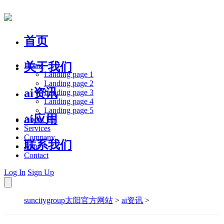
首页
关于我们
Home
Landing page 1
Landing page 2
ai资讯
Landing page 3
Landing page 4
Landing page 5
ai应用
About Us
Services
Company
联系我们
Blog
Contact
Log In
Sign Up
suncitygroup太阳官方网站
>
ai资讯
>